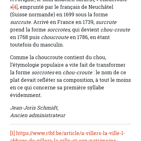
»
[4]
, emprunté par le français de Neuchâtel
(Suisse normande) en 1699 sous la forme
surcrute
. Arrivé en France en 1739,
surcrute
prend la forme
sorcrotes
, qui devient
chou-croute
en 1768 puis
choucroute
en 1786, en étant
toutefois du masculin.
Comme la choucroute contient du chou,
l’étymologie populaire a vite fait de transformer
la forme
sorcrotes
en
chou-croute
: le nom de ce
plat devait refléter sa composition, à tout le moins
en ce qui concerne sa première syllabe
évidemment.
Jean-Joris Schmidt,
Ancien administrateur
[1]
https://www.rtbf.be/article/a-villers-la-ville-l-
abbaye-de-villers-la-ville-et-son-patrimoine-