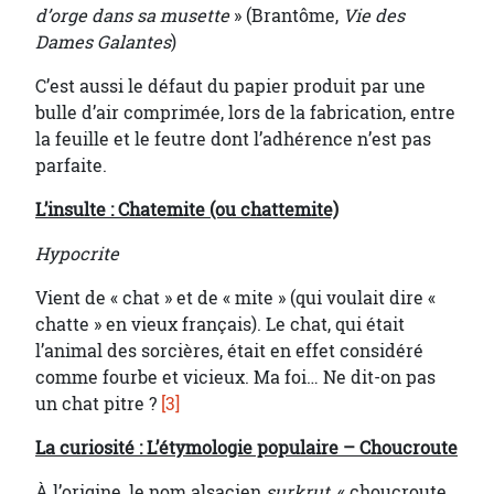
d’orge dans sa musette
» (Brantôme,
Vie des
Dames Galantes
)
C’est aussi le défaut du papier produit par une
bulle d’air comprimée, lors de la fabrication, entre
la feuille et le feutre dont l’adhérence n’est pas
parfaite.
L’insulte : Chatemite (ou chattemite)
Hypocrite
Vient de « chat » et de « mite » (qui voulait dire «
chatte » en vieux français). Le chat, qui était
l’animal des sorcières, était en effet considéré
comme fourbe et vicieux. Ma foi… Ne dit-on pas
un chat pitre ?
[3]
La curiosité : L’étymologie populaire – Choucroute
À l’origine, le nom alsacien
surkrut
, « choucroute