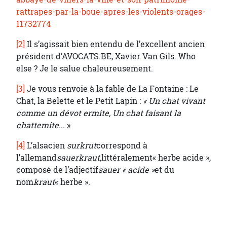
rattrapes-par-la-boue-apres-les-violents-orages-
11732774
[2]
Il s’agissait bien entendu de l’excellent ancien
président d’AVOCATS.BE, Xavier Van Gils. Who
else ? Je le salue chaleureusement.
[3]
Je vous renvoie à la fable de La Fontaine : Le
Chat, la Belette et le Petit Lapin :
« Un chat vivant
comme un dévot ermite, Un chat faisant la
chattemite...
»
[4]
L’alsacien
surkrut
correspond à
l’allemand
sauerkraut,
littéralement« herbe acide »,
composé de l’adjectif
sauer « acide »
et du
nom
kraut
« herbe ».