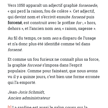
Vers 1050 apparaît un adjectif graphié
forsenede
,
« qui perd la raison, fou de colère ». Cet adjectif,
qui devint nom et s’écrivit ensuite
forsené
puis
forcené
, est construit avec le préfixe
for-
, « hors,
dehors », et l’ancien nom
sen
, « raison, sagesse ».
Au fil du temps, ce nom
sen
a disparu de l’usage
et n’a donc plus été identifié comme tel dans
forsené
.
Et comme un fou furieux ne connaît plus sa force,
la graphie
forcené
s’imposa dans l’esprit
populaire. Comme pour fainéant, que nous avons
vu il y a quinze jours, c’est bien une forme erronée
qui l’a emporté.
Jean-Joris Schmidt,
Ancien administrateur
[1]
La sardine est aussi le galon cousu sur la