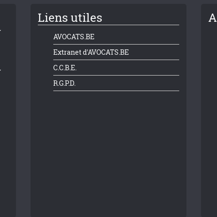
Liens utiles
A
AVOCATS.BE
Extranet d'AVOCATS.BE
C.C.B.E.
R.G.P.D.