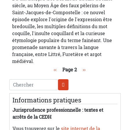
siècle, au Moyen Âge des faux pèlerins de
Saint-Jacques-de-Compostelle : ce nouvel
épisode explore l'origine de l'expression être
bredouille, les multiples définitions du mot
coquille, l'insulte coquillard et la curieuse
étymologie populaire du terme fainéant. Une
promenade savante à travers la langue
française, entre Littré, Furetière et argot
médiéval.
Pagination
Page précédente
Page suivante
‹‹
Page 2
››
Chercher
Informations pratiques
Jurisprudence professionnelle : textes et
arrêts de la CEDH
Vous trouverez sur le
site internet de la