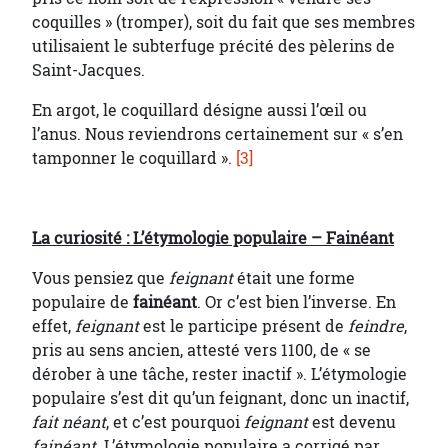
coquilles » (tromper), soit du fait que ses membres
utilisaient le subterfuge précité des pèlerins de
Saint-Jacques.
En argot, le coquillard désigne aussi l’œil ou
l’anus. Nous reviendrons certainement sur « s’en
tamponner le coquillard ».
[3]
La curiosité : L’étymologie populaire – Fainéant
Vous pensiez que
feignant
était une forme
populaire de
fainéant
. Or c’est bien l’inverse. En
effet,
feignant
est le participe présent de
feindre
,
pris au sens ancien, attesté vers 1100, de « se
dérober à une tâche, rester inactif ». L’étymologie
populaire s’est dit qu’un feignant, donc un inactif,
fait néant
, et c’est pourquoi
feignant
est devenu
fainéant
. L’étymologie populaire a corrigé par