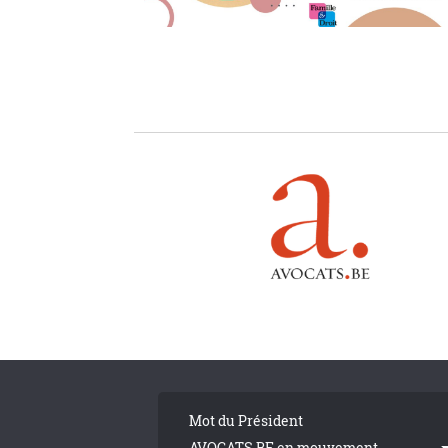
Pagination
Tribune Footer
Mot du Président
AVOCATS.BE en mouvement