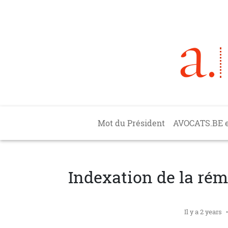
Aller au contenu principal
Main navigation
Mot du Président
AVOCATS.BE 
Indexation de la rém
Il y a 2 years