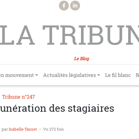
LA TRIBU
Le Blog
en mouvement
Actualités législatives
Le fil blanc
N
Tribune n°247
unération des stagiaires
par
Isabelle Tasset
Vu 272 fois