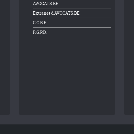
AVOCATS.BE
Extranet d'AVOCATS.BE
C.C.B.E.
R.G.P.D.