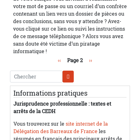
votre mot de passe ou un courriel d’un confrère
contenant un lien vers un dossier de pièces ou
des conclusions, sans vous y attendre ? Avez-
vous cliqué sur ce lien ou suivi les instructions
de ce message téléphonique ? Alors vous avez
sans doute été victime d’un piratage
informatique !
Pagination
Page précédente
Page suivante
‹‹
Page 2
››
Chercher
Informations pratiques
Jurisprudence professionnelle : textes et
arrêts de la CEDH
Vous trouverez sur le
site internet de la
Délégation des Barreaux de France
les
résumés en français des principaux arrêts de