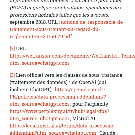
la protection des données à caractère personnel
(RGPD) et quelques applications spécifiques aux
professions libérales telles que les avocats
,
septembre 2018, URL :
notions-de-responsable-de-
traitement-sous-traitant-au-regard-du-
reglement-eu-2016-679.pdf
[2]
URL :
https://wetransfer.com/documents/WeTransfer_Terms
utm_source=chatgpt.com
[3]
Lien officiel vers les clauses de sous-traitance
(traitement des données) : de OpenAI (qui
incluent ChatGPT) :
https://openai.com/fr-
FR/policies/data-processing-addendum/?
utm_source=chatgpt.com
; pour Perplexity :
https://www.perplexity.ai/fr/hub/legal/dpa?
utm_source=chatgpt.com
; Mistral AI :
https://legal.mistral.ai/terms/data-processing-
addendum?utm_source=chatgpt.com
; Claude :