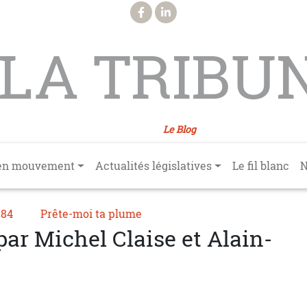
LA TRIBU
Le Blog
en mouvement
Actualités législatives
Le fil blanc
N
284
Prête-moi ta plume
ar Michel Claise et Alain-