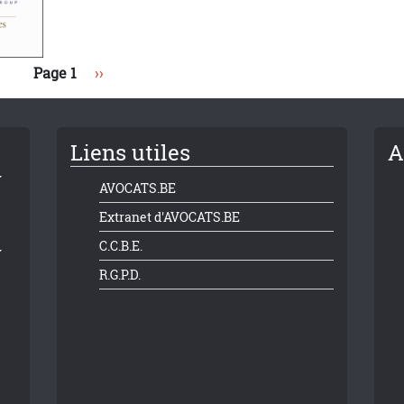
Page suivante
Page 1
››
Liens utiles
A
AVOCATS.BE
Extranet d'AVOCATS.BE
C.C.B.E.
R.G.P.D.