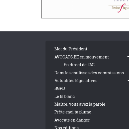
Pagination
Tribune Footer
Mot du Président
AVOCATS.BE en mouvement
En direct de l'AG
Dans les coulisses des commissions
Actualités législatives
RGPD
Le fil blanc
Maître, vous avez la parole
Prête-moi ta plume
Avocats en danger
Nos éditions