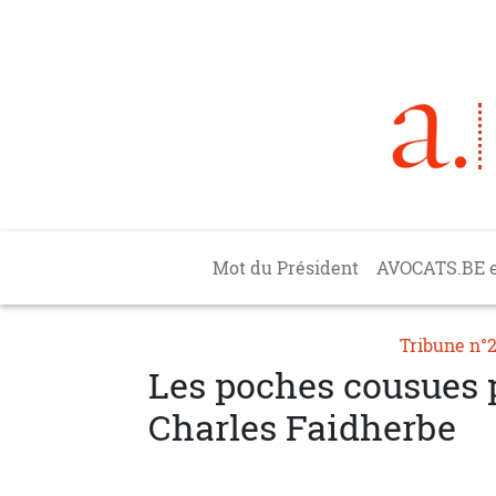
Aller au contenu principal
Main navigation
Mot du Président
AVOCATS.BE 
Tribune n°
Les poches cousues p
Charles Faidherbe