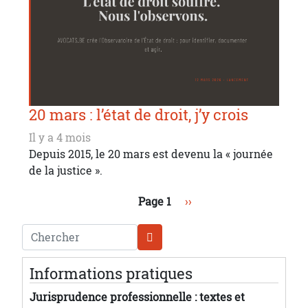
20 mars : l’état de droit, j’y crois
Il y a 4 mois
Depuis 2015, le 20 mars est devenu la « journée
de la justice ».
Pagination
Page suivante
Page 1
››
Chercher
Informations pratiques
Jurisprudence professionnelle : textes et