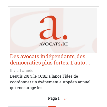
Des avocats indépendants, des
démocraties plus fortes. L'auto ...
Il y a 1 année
Depuis 2014, le CCBE a lancé l'idée de
coordonner un événement européen annuel
qui encourage les
Pagination
Page suivante
Page 1
››