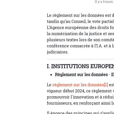
Il y a 9 mois
Le règlement sur les données est 
tandis qu’au Conseil, le vote partiel
L’Agence européenne des droits fo
la numérisation de la justice et ses 
plusieurs textes lors de son comi
conférence consacrée à l’I.A. et 
judiciaires.
I. INSTITUTIONS EUROP
Règlement sur les données
-
E
Le
règlement sur les données
[1]
est
vigueur début 2024, ce règlement v
promouvoir l'innovation et à rédui
fournisseurs, en renforçant ainsi 
Il énonce des principes qui s’appl