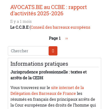
AVOCATS.BE au CCBE : rapport
d'activités 2025-2026
Il y a 1 mois
Le C.C.B.E
(
Conseil des barreaux européens
Pagination
Page suivante
Page 1
››
Chercher
Informations pratiques
Jurisprudence professionnelle : textes et
arrêts de la CEDH
Vous trouverez sur le
site internet de la
Délégation des Barreaux de France
les
résumés en français des principaux arrêts de
la Cour européenne des droits de l’homme qui