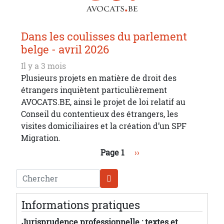
Dans les coulisses du parlement
belge - avril 2026
Il y a 3 mois
Plusieurs projets en matière de droit des
étrangers inquiètent particulièrement
AVOCATS.BE, ainsi le projet de loi relatif au
Conseil du contentieux des étrangers, les
visites domiciliaires et la création d’un SPF
Migration.
Pagination
Page suivante
Page 1
››
Chercher
Informations pratiques
Jurisprudence professionnelle : textes et