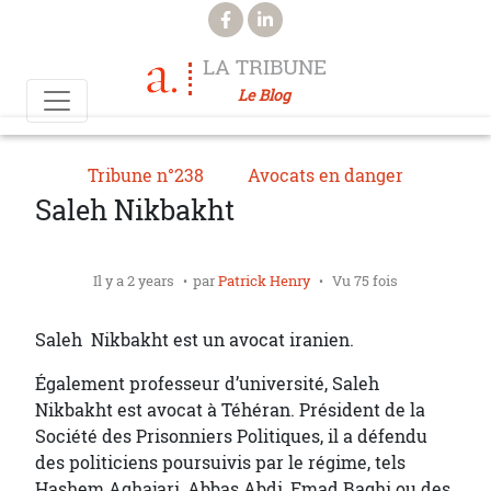
Aller au contenu principal
LA TRIBUNE
Le Blog
Tribune n°238
Avocats en danger
Saleh Nikbakht
Il y a 2 years
par
Patrick Henry
Vu 75 fois
Saleh Nikbakht est un avocat iranien.
Également professeur d’université, Saleh
Nikbakht est avocat à Téhéran. Président de la
Société des Prisonniers Politiques, il a défendu
des politiciens poursuivis par le régime, tels
Hashem Aghajari, Abbas Abdi, Emad Baghi ou des