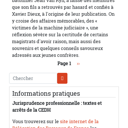
bâtonnier Jean Van Ryn, a laissé des mémoires
que son fils a retrouvés par hasard et confiés à
Xavier Dieux, à l'origine de leur publication. On
y croise des affaires mémorables, des «
victimes de la machine judiciaire », une
réflexion sévère sur la certitude de certains
magistrats d'avoir raison, mais aussi des
souvenirs et quelques conseils savoureux
adressés aux jeunes confrères.
Pagination
Page suivante
Page 1
››
Chercher
Informations pratiques
Jurisprudence professionnelle : textes et
arrêts de la CEDH
Vous trouverez sur le
site internet de la