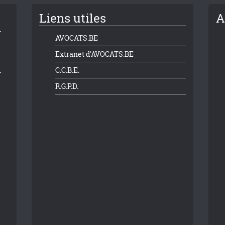
Liens utiles
A
AVOCATS.BE
Extranet d'AVOCATS.BE
C.C.B.E.
R.G.P.D.