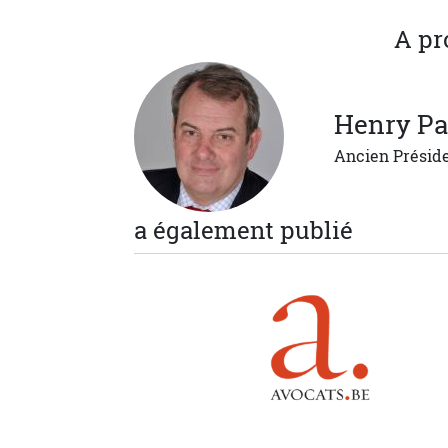
A pr
Henry
Pa
Ancien Présid
a également publié