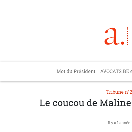
Aller au contenu principal
Main navigation
Mot du Président
AVOCATS.BE 
Tribune n°
Le coucou de Maline
Il y a 1 année