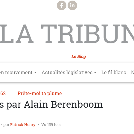
LA TRIBU
Le Blog
en mouvement
Actualités législatives
Le fil blanc
N
262
Prête-moi ta plume
s par Alain Berenboom
par
Patrick Henry
Vu 159 fois