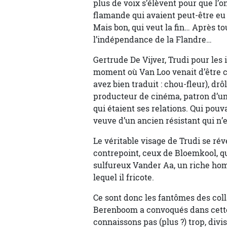
plus de voix s’élèvent pour que l’o
flamande qui avaient peut-être eu 
Mais bon, qui veut la fin… Après to
l’indépendance de la Flandre…
Gertrude De Vijver, Trudi pour les 
moment où Van Loo venait d’être c
avez bien traduit : chou-fleur), dr
producteur de cinéma, patron d’une 
qui étaient ses relations. Qui pouv
veuve d’un ancien résistant qui n
Le véritable visage de Trudi se r
contrepoint, ceux de Bloemkool, qui
sulfureux Vander Aa, un riche hom
lequel il fricote.
Ce sont donc les fantômes des coll
Berenboom a convoqués dans cette
connaissons pas (plus ?) trop, divis