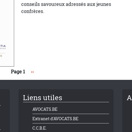
conseils savoureux adressés aux jeunes
confrères.
Page suivante
Page 1
››
Liens utiles
A
AVOCATS.BE
Extranet d'AVOCATS.BE
C.C.B.E.