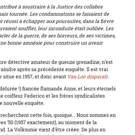
ribué à soustraire à la Justice des collabos
mais tournée. Les condamnations se faisaient de
t réussi à échapper aux poursuites, dans la fièvre
uvaient souffler, leur inconduite était oubliée. Les
ler de la guerre, de ses horreurs, de ses victimes,
 une bonne amnésie pour construire un avenir
èbre détective amateur de gueuze grenadine, n’est
aindre après sa précédente enquête. Il est vrai
e situe en 1957, et donc avant
Van Loo disparaît
.
délurée !) fiancée flamande Anne, et leurs éternels
e coiffeur Federico et les frères syndicalistes
e nouvelle enquête.
ls recherchent cette fois, quoique… Nous sommes en
ées ’50 (1957 exactement), au moment de la
 La Volksunie vient d’être créée. De plus en