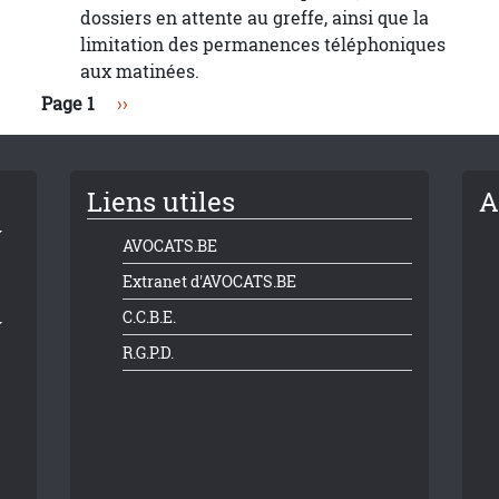
dossiers en attente au greffe, ainsi que la
limitation des permanences téléphoniques
aux matinées.
Page suivante
Page 1
››
Liens utiles
A
AVOCATS.BE
Extranet d'AVOCATS.BE
C.C.B.E.
R.G.P.D.