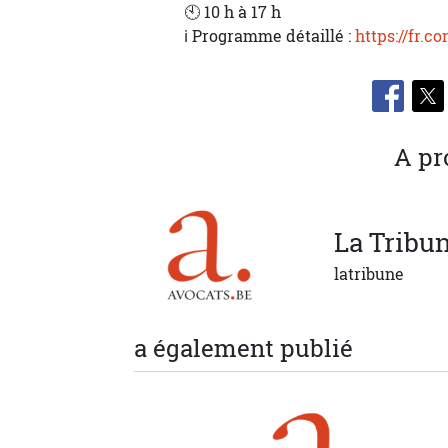
🕙 10 h à 17 h
ℹ️ Programme détaillé :
https://fr.c
A pr
La
Tribu
latribune
a également publié