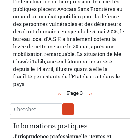
l'intensification de la répression des libertés
publiques placent Avocats Sans Frontières au
cœur d'un combat quotidien pour la défense
des personnes vulnérables et des défenseurs
des droits humains. Suspendu le 5 mai 2026, le
bureau local d'A.S.F. a finalement obtenu la
levée de cette mesure le 20 mai, après une
mobilisation remarquable. La situation de Me
Chawki Tabib, ancien bâtonnier incarcéré
depuis le 14 avril, illustre quant à elle la
fragilité persistante de l'État de droit dans le
pays.
Pagination
Page précédente
Page suivante
‹‹
Page 3
››
Chercher
Informations pratiques
Jurisprudence professionnelle : textes et