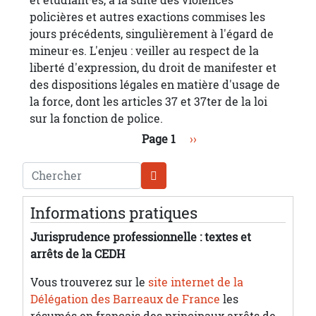
policières et autres exactions commises les
jours précédents, singulièrement à l'égard de
mineur·es. L'enjeu : veiller au respect de la
liberté d'expression, du droit de manifester et
des dispositions légales en matière d'usage de
la force, dont les articles 37 et 37ter de la loi
sur la fonction de police.
Pagination
Page suivante
Page 1
››
Chercher
Informations pratiques
Jurisprudence professionnelle : textes et
arrêts de la CEDH
Vous trouverez sur le
site internet de la
Délégation des Barreaux de France
les
résumés en français des principaux arrêts de