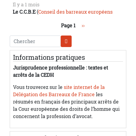
Il y a 1 mois
Le C.C.B.E
(
Conseil des barreaux européens
Pagination
Page suivante
Page 1
››
Chercher
Informations pratiques
Jurisprudence professionnelle : textes et
arrêts de la CEDH
Vous trouverez sur le
site internet de la
Délégation des Barreaux de France
les
résumés en français des principaux arrêts de
la Cour européenne des droits de l’homme qui
concernent la profession d’avocat.