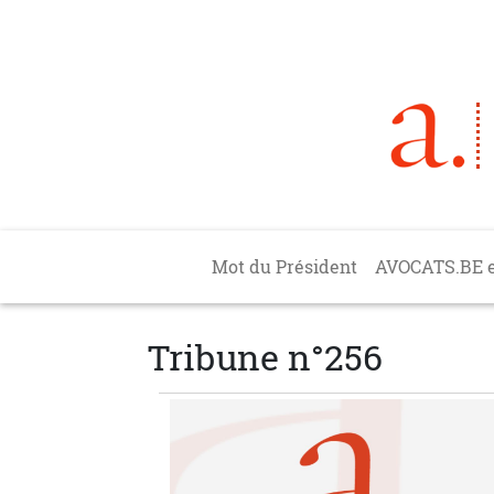
Aller au contenu principal
Main navigation
Mot du Président
AVOCATS.BE 
Tribune n°256