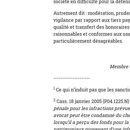
société en difficulté pour la défen
Autrement dit : modération, pruden
vigilance par rapport aux tiers pa
qualité et transfert des honoraire
raisonnables et conformes aux usag
particulièrement désagréables.
Membre d
---------------------
1
Ce qui n’induit pas que les sancti
2
Cass. 18 janvier 2005 (P04.1225.N) 
pénale pour les infractions prévues 
avocat peut être condamné du chef
lorsqu’il a perçu des fonds pour l
patrimoniaux provenant d’une infra