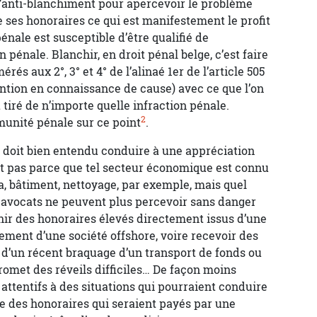
 l’anti-blanchiment pour apercevoir le problème
e ses honoraires ce qui est manifestement le profit
énale est susceptible d’être qualifié de
 pénale. Blanchir, en droit pénal belge, c’est faire
és aux 2°, 3° et 4° de l’alinaé 1er de l’article 505
ention en connaissance de cause) avec ce que l’on
it tiré de n’importe quelle infraction pénale.
2
munité pénale sur ce point
.
e doit bien entendu conduire à une appréciation
est pas parce que tel secteur économique est connu
, bâtiment, nettoyage, par exemple, mais quel
s avocats ne peuvent plus percevoir sans danger
nir des honoraires élevés directement issus d’une
rement d’une société offshore, voire recevoir des
 d’un récent braquage d’un transport de fonds ou
romet des réveils difficiles… De façon moins
attentifs à des situations qui pourraient conduire
mme des honoraires qui seraient payés par une