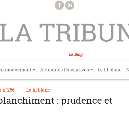
LA TRIBU
Le Blog
en mouvement
Actualités législatives
Le fil blanc
N
e n°256
Le fil blanc
 blanchiment : prudence et