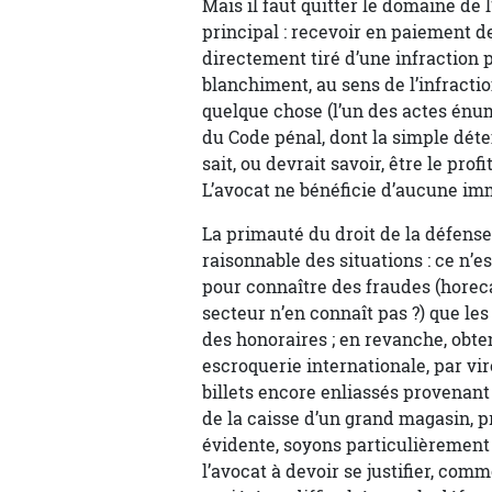
Mais il faut quitter le domaine de
principal : recevoir en paiement d
directement tiré d’une infraction p
blanchiment, au sens de l’infraction
quelque chose (l’un des actes énumér
du Code pénal, dont la simple dét
sait, ou devrait savoir, être le prof
L’avocat ne bénéficie d’aucune im
La primauté du droit de la défens
raisonnable des situations : ce n’
pour connaître des fraudes (horeca
secteur n’en connaît pas ?) que le
des honoraires ; en revanche, obte
escroquerie internationale, par vi
billets encore enliassés provenant
de la caisse d’un grand magasin, p
évidente, soyons particulièrement 
l’avocat à devoir se justifier, co