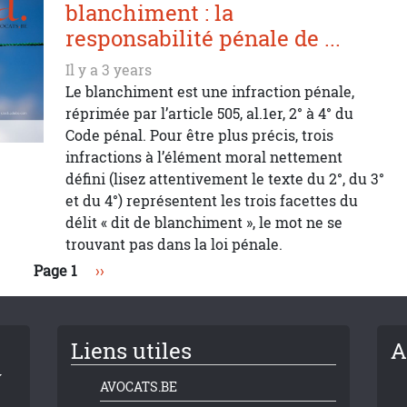
blanchiment : la
responsabilité pénale de ...
Il y a 3 years
Le blanchiment est une infraction pénale,
réprimée par l’article 505, al.1er, 2° à 4° du
Code pénal. Pour être plus précis, trois
infractions à l’élément moral nettement
défini (lisez attentivement le texte du 2°, du 3°
et du 4°) représentent les trois facettes du
délit « dit de blanchiment », le mot ne se
trouvant pas dans la loi pénale.
Page suivante
Page 1
››
Liens utiles
A
AVOCATS.BE