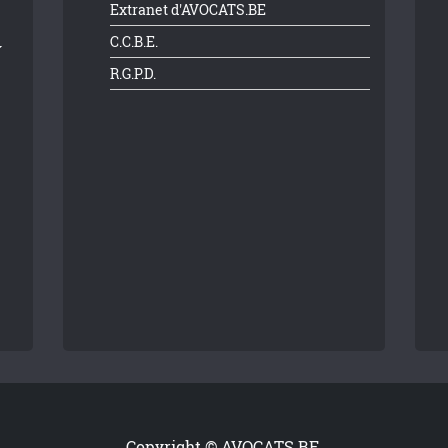
Extranet d'AVOCATS.BE
C.C.B.E.
R.G.P.D.
Copyright © AVOCATS.BE.