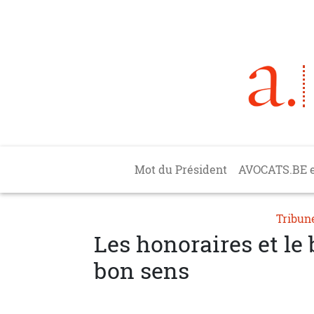
Aller au contenu principal
Main navigation
Mot du Président
AVOCATS.BE 
Tribun
Les honoraires et le
bon sens