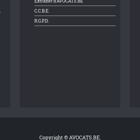
Extranet d'AVOCATS.BE
C.C.B.E.
R.G.P.D.
Copyright © AVOCATS.BE.