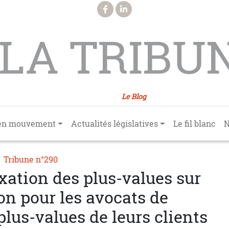
LA TRIBU
Le Blog
en mouvement
Actualités législatives
Le fil blanc
N
Tribune n°290
axation des plus-values sur
tion pour les avocats de
plus-values de leurs clients