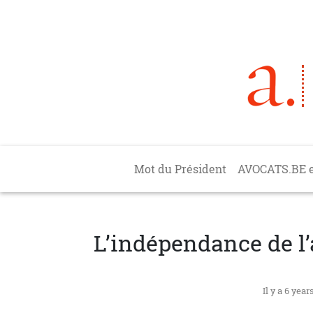
Aller au contenu principal
Main navigation
Mot du Président
AVOCATS.BE 
L’indépendance de l
Il y a 6 year