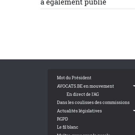
a également publié
Tribune Footer
Mot du Président
AVOCATS.BE en mouvement
En direct de l'AG
Dans les coulisses des commissions
Actualités législatives
RGPD
Le fil blanc