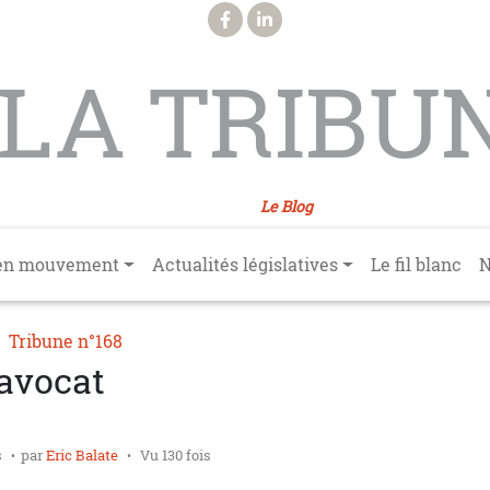
LA TRIBU
Le Blog
en mouvement
Actualités législatives
Le fil blanc
N
Tribune n°168
’avocat
s
par
Eric Balate
Vu 130 fois