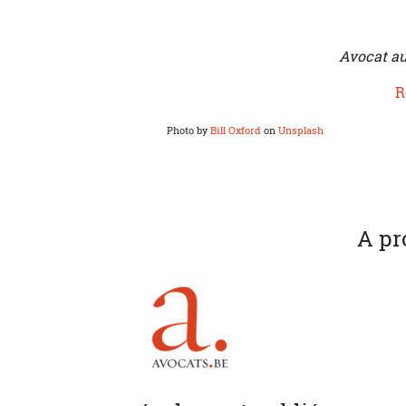
Avocat au
R
Photo by
Bill Oxford
on
Unsplash
A pr