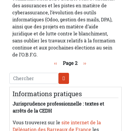
des assurances et les pistes en matière de
cyberassurance, l’évolution des outils
informatiques (Odoo, gestion des mails, DPA),
ainsi que des projets en matière d’aide
juridique et de lutte contre le blanchiment,
sans oublier les travaux relatifs à la formation
continue et aux prochaines élections au sein
de l’O.B.F.G.
Pagination
Page précédente
Page suivante
‹‹
Page 2
››
Chercher
Informations pratiques
Jurisprudence professionnelle : textes et
arrêts de la CEDH
Vous trouverez sur le
site internet de la
Délégation des Barreaux de France
les