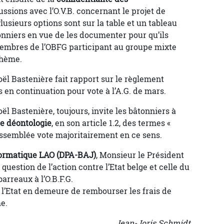
cussions avec l’O.V.B. concernant le projet de
lusieurs options sont sur la table et un tableau
onniers en vue de les documenter pour qu’ils
mbres de l’OBFG participant au groupe mixte
thème.
ël Bastenière fait rapport sur le règlement
is en continuation pour vote à l’A.G. de mars.
l Bastenière, toujours, invite les bâtonniers à
e déontologie
, en son article 1.2, des termes «
’assemblée vote majoritairement en ce sens.
formatique LAO (DPA-BAJ)
, Monsieur le Président
question de l’action contre l’Etat belge et celle du
rreaux à l’O.B.F.G.
 l’Etat en demeure de rembourser les frais de
e.
Jean-Joris Schmidt,