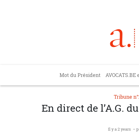
Aller au contenu principal
Main navigation
Mot du Président
AVOCATS.BE 
Tribune n
En direct de l’A.G. du
Il y a 2 years
p