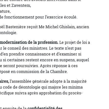
lles et Zaventem,
ature,
s de fonctionnement pour l’exercice écoulé.
ël Bastenière reçoit Me Michel Ghislain, ancien
ontologie.
modernisation de la profession.
Le projet de loi a
 le conseil des ministres. Le texte n’est pas
a d’en prendre connaissance et d’examiner si
ou si certaines restent encore en suspens, auquel
re seront poursuivies. Après réponse à ces
 déposé en commission de la Chambre.
ires,
l’assemblée générale adopte à la majorité
 du code de déontologie qui majore les minima
ifique suivra après approbation du procès-
t ensuite de la
confidentialité des