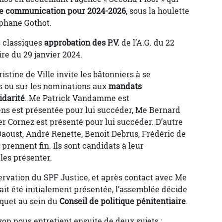
e communication pour 2024-2026
, sous la houlette
phane Gothot.
s classiques
approbation des P.V.
de l’A.G. du 22
ire du 29 janvier 2024.
stine de Ville invite les bâtonniers à se
s ou sur les nominations aux
mandats
idarité
. Me Patrick Vandamme est
ns est présentée pour lui succéder, Me Bernard
er Cornez est présenté pour lui succéder. D’autre
aoust, André Renette, Benoit Debrus, Frédéric de
rennent fin. Ils sont candidats à leur
les présenter.
servation du SPF Justice, et après contact avec Me
it été initialement présentée, l’assemblée décide
quet au sein du
Conseil de politique pénitentiaire
.
on nous entretient ensuite de deux sujets :