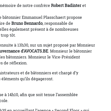
 mémoire de notre confrère
Robert Badinter
et
le bâtonnier Emmanuel Plasschaert propose
ire de
Bruno Bennardo
, responsable de
xelles également présent à de nombreuses
trop tôt.
nsuite à 13h30, sur un sujet proposé par Monsieur
ouvernance d’AVOCATS.BE
. Monsieur le bâtonnier
des bâtonniers. Monsieur le Vice-Président
s de réflexion.
trateurs et de bâtonniers est chargé d’y
es éléments qu’ils dégageront.
 à 14h10, afin que soit tenue l’assemblée
cole.
35 en accueillant l’agence « Second Floor » qui