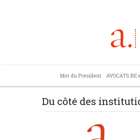
Aller au contenu principal
Main navigation
Mot du Président
AVOCATS.BE 
Du côté des institut