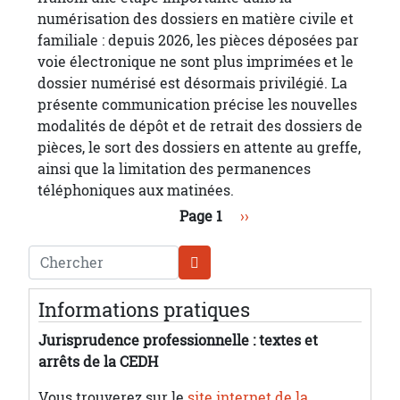
numérisation des dossiers en matière civile et
familiale : depuis 2026, les pièces déposées par
voie électronique ne sont plus imprimées et le
dossier numérisé est désormais privilégié. La
présente communication précise les nouvelles
modalités de dépôt et de retrait des dossiers de
pièces, le sort des dossiers en attente au greffe,
ainsi que la limitation des permanences
téléphoniques aux matinées.
Pagination
Page suivante
Page 1
››
Chercher
Informations pratiques
Jurisprudence professionnelle : textes et
arrêts de la CEDH
Vous trouverez sur le
site internet de la