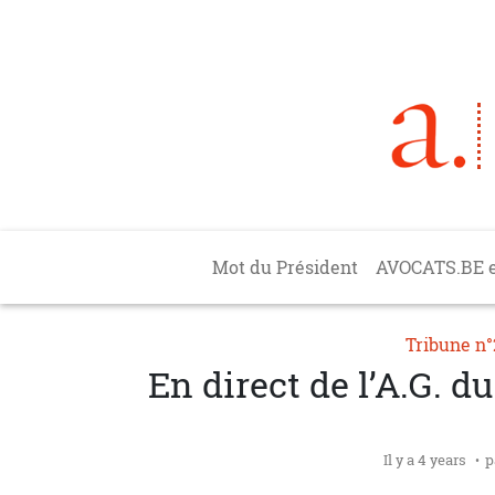
Aller au contenu principal
Main navigation
Mot du Président
AVOCATS.BE 
Tribune n
En direct de l’A.G. 
Il y a 4 years
p