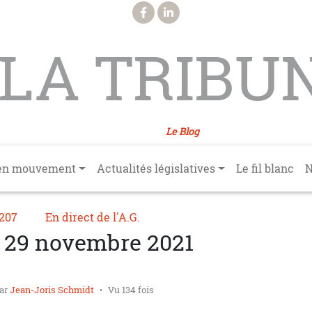
LA TRIBU
Le Blog
en mouvement
Actualités législatives
Le fil blanc
N
°207
En direct de l'A.G.
du 29 novembre 2021
ar
Jean-Joris Schmidt
Vu 134 fois