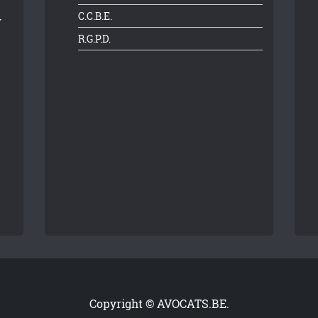
C.C.B.E.
R.G.P.D.
Copyright © AVOCATS.BE.