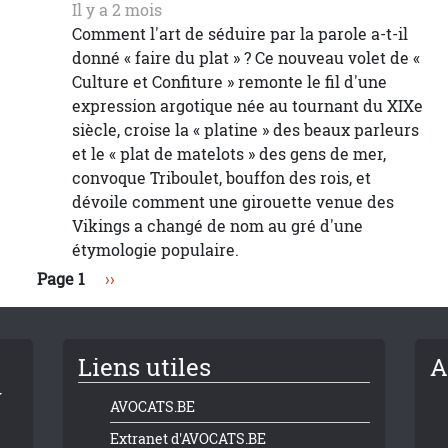
Il y a 2 mois
Comment l'art de séduire par la parole a-t-il
donné « faire du plat » ? Ce nouveau volet de «
Culture et Confiture » remonte le fil d'une
expression argotique née au tournant du XIXe
siècle, croise la « platine » des beaux parleurs
et le « plat de matelots » des gens de mer,
convoque Triboulet, bouffon des rois, et
dévoile comment une girouette venue des
Vikings a changé de nom au gré d'une
étymologie populaire.
Page suivante
Page 1
››
Liens utiles
A
AVOCATS.BE
Extranet d'AVOCATS.BE