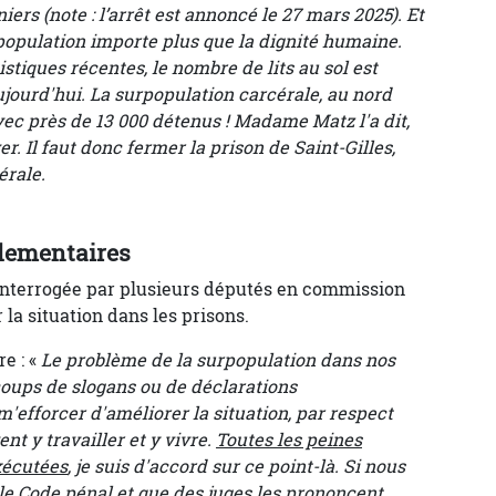
ers (note : l’arrêt est annoncé le 27 mars 2025). Et
rpopulation importe plus que la dignité humaine.
istiques récentes, le nombre de lits au sol est
ujourd'hui. La surpopulation carcérale, au nord
ec près de 13 000 détenus ! Madame Matz l'a dit,
r. Il faut donc fermer la prison de Saint-Gilles,
érale.
rlementaires
 interrogée par plusieurs députés en commission
 la situation dans les prisons.
e : «
Le problème de la surpopulation dans nos
coups de slogans ou de déclarations
'efforcer d'améliorer la situation, par respect
nt y travailler et y vivre.
Toutes les peines
xécutées
, je suis d'accord sur ce point-là. Si nous
le Code pénal et que des juges les prononcent,