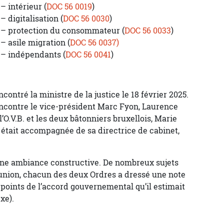
– intérieur (
DOC 56 0019
)
– digitalisation (
DOC 56 0030
)
e – protection du consommateur (
DOC 56 0033
)
– asile migration (
DOC 56 0037)
 – indépendants (
DOC 56 0041
)
ontré la ministre de la justice le 18 février 2025.
encontre le vice-président Marc Fyon, Laurence
l’O.V.B. et les deux bâtonniers bruxellois, Marie
 était accompagnée de sa directrice de cabinet,
une ambiance constructive. De nombreux sujets
réunion, chacun des deux Ordres a dressé une note
 points de l’accord gouvernemental qu’il estimait
xe).