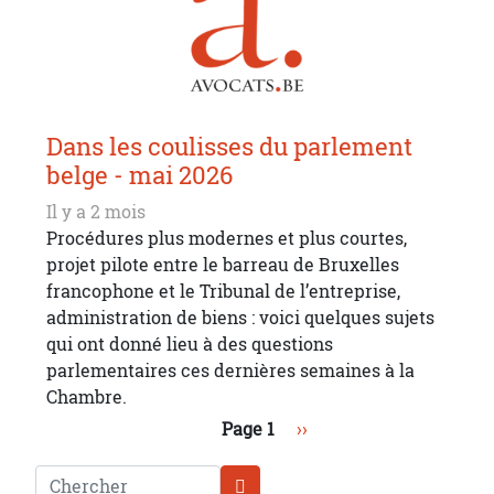
Dans les coulisses du parlement
belge - mai 2026
Il y a 2 mois
Procédures plus modernes et plus courtes,
projet pilote entre le barreau de Bruxelles
francophone et le Tribunal de l’entreprise,
administration de biens : voici quelques sujets
qui ont donné lieu à des questions
parlementaires ces dernières semaines à la
Chambre.
Pagination
Page suivante
Page 1
››
Chercher