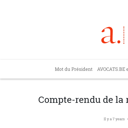
Aller au contenu principal
Main navigation
Mot du Président
AVOCATS.BE 
Compte-rendu de la r
Il y a 7 years