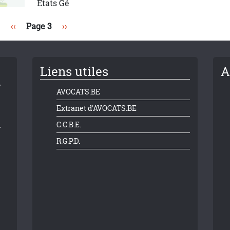
Etats Gé
Page précédente
Page suivante
‹‹
Page 3
››
Liens utiles
A
AVOCATS.BE
Extranet d'AVOCATS.BE
C.C.B.E.
R.G.P.D.