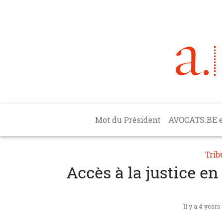
Aller au contenu principal
Main navigation
Mot du Président
AVOCATS.BE 
Trib
Accès à la justice e
Il y a 4 years