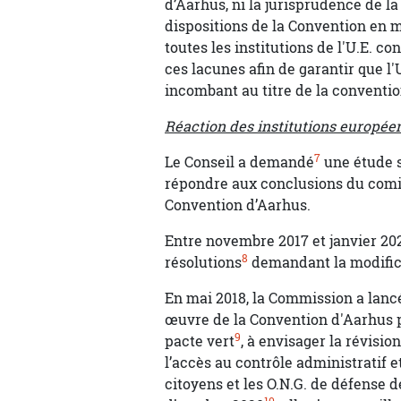
d’Aarhus, ni la jurisprudence de l
dispositions de la Convention en m
toutes les institutions de l'U.E.
ces lacunes afin de garantir que l'
incombant au titre de la conventio
Réaction des institutions européen
7
Le Conseil a demandé
une étude s
répondre aux conclusions du comit
Convention d’Aarhus.
Entre novembre 2017 et janvier 202
8
résolutions
demandant la modific
En mai 2018, la Commission a lan
œuvre de la Convention d'Aarhus pa
9
pacte vert
, à envisager la révisi
l’accès au contrôle administratif e
citoyens et les O.N.G. de défense