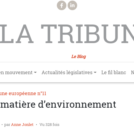
LA TRIBU
Le Blog
en mouvement
Actualités législatives
Le fil blanc
N
une européenne n°11
n matière d’environnement
par
Anne Jonlet
Vu 328 fois