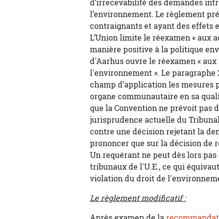
d’irrecevabilité des demandes intr
l’environnement. Le règlement pré
contraignants et ayant des effets 
L’Union limite le réexamen « aux 
manière positive à la politique en
d'Aarhus ouvre le réexamen « aux 
l'environnement ». Le paragraphe 2
champ d’application les mesures pr
organe communautaire en sa qualit
que la Convention ne prévoit pas de 
jurisprudence actuelle du Tribunal 
contre une décision rejetant la d
prononcer que sur la décision de rej
Un requérant ne peut dès lors pas 
tribunaux de l'U.E., ce qui équivaut
violation du droit de l'environnem
Le règlement modificatif :
Après examen de la
recommandat