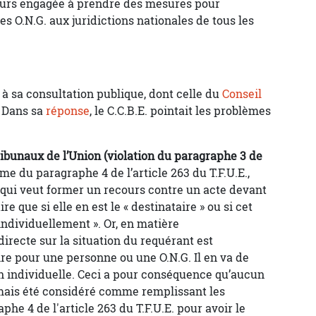
illeurs engagée à prendre des mesures pour
es O.N.G. aux juridictions nationales de tous les
à sa consultation publique, dont celle du
Conseil
. Dans sa
réponse
, le C.C.B.E. pointait les problèmes
tribunaux de l’Union (violation du paragraphe 3 de
rme du paragraphe 4 de l’article 263 du T.F.U.E.,
qui veut former un recours contre un acte devant
ire que si elle en est le « destinataire » ou si cet
individuellement ». Or, en matière
recte sur la situation du requérant est
re pour une personne ou une O.N.G. Il en va de
n individuelle. Ceci a pour conséquence qu’aucun
jamais été considéré comme remplissant les
he 4 de l'article 263 du T.F.U.E. pour avoir le