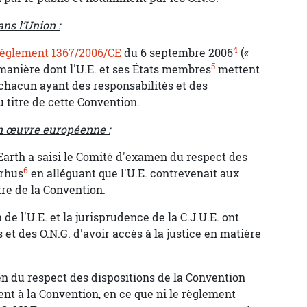
ns l’Union :
4
règlement 1367/2006/CE
du 6 septembre 2006
(«
5
 manière dont l'U.E. et ses États membres
mettent
chacun ayant des responsabilités et des
u titre de cette Convention.
en œuvre européenne :
tEarth a saisi le Comité d'examen du respect des
6
arhus
en alléguant que l'U.E. contrevenait aux
tre de la Convention.
 de l'U.E. et la jurisprudence de la C.J.U.E. ont
t des O.N.G. d'avoir accès à la justice en matière
en du respect des dispositions de la Convention
ient à la Convention, en ce que ni le règlement