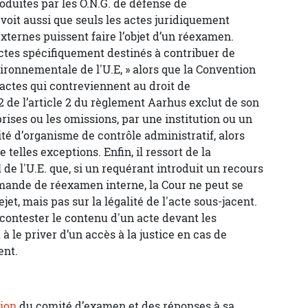
oduites par les O.N.G. de défense de
voit aussi que seuls les actes juridiquement
externes puissent faire l’objet d’un réexamen.
actes spécifiquement destinés à contribuer de
vironnementale de l'U.E, » alors que la Convention
actes qui contreviennent au droit de
 de l’article 2 du règlement Aarhus exclut de son
ises ou les omissions, par une institution ou un
é d’organisme de contrôle administratif, alors
telles exceptions. Enfin, il ressort de la
de l'U.E. que, si un requérant introduit un recours
emande de réexamen interne, la Cour ne peut se
et, mais pas sur la légalité de l'acte sous-jacent.
contester le contenu d'un acte devant les
 à le priver d’un accès à la justice en cas de
ent.
ion
du comité d’examen et des réponses à sa