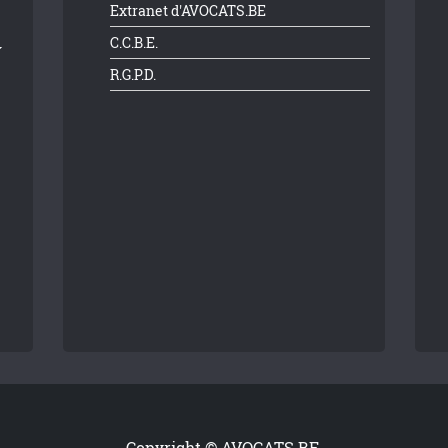
Extranet d'AVOCATS.BE
C.C.B.E.
R.G.P.D.
Copyright © AVOCATS.BE.