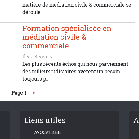
matière de médiation civile & commerciale se
déroule
Formation spécialisée en
médiation civile &
commerciale
Il y a 4 years
Les plus récents échos qui nous parviennent
des milieux judiciaires avèrent un besoin
toujours pl
Page suivante
Page 1
››
Liens utiles
A
AVOCATS.BE