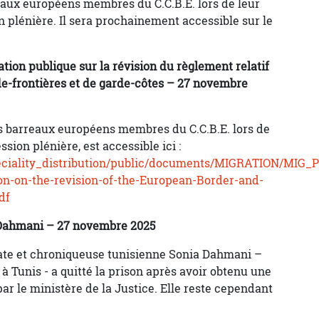
reaux européens membres du C.C.B.E. lors de leur
 plénière. Il sera prochainement accessible sur le
ation publique sur la révision du règlement relatif
e-frontières et de garde-côtes – 27 novembre
es barreaux européens membres du C.C.B.E. lors de
ion plénière, est accessible ici :
peciality_distribution/public/documents/MIGRATION/MIG
ion-on-the-revision-of-the-European-Border-and-
df
a Dahmani – 27 novembre 2025
cate et chroniqueuse tunisienne Sonia Dahmani –
 à Tunis - a quitté la prison après avoir obtenu une
ar le ministère de la Justice. Elle reste cependant