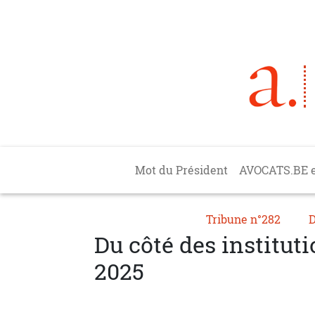
Aller au contenu principal
Main navigation
Mot du Président
AVOCATS.BE 
Tribune n°282
D
Du côté des institu
2025