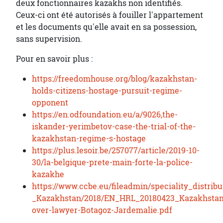
deux fonctionnaires kazakhs non identifiés.
Ceux-ci ont été autorisés à fouiller l'appartement
et les documents qu'elle avait en sa possession,
sans supervision.
Pour en savoir plus :
https://freedomhouse.org/blog/kazakhstan-
holds-citizens-hostage-pursuit-regime-
opponent
https://en.odfoundation.eu/a/9026,the-
iskander-yerimbetov-case-the-trial-of-the-
kazakhstan-regime-s-hostage
https://plus.lesoir.be/257077/article/2019-10-
30/la-belgique-prete-main-forte-la-police-
kazakhe
https://www.ccbe.eu/fileadmin/speciality_dist
_Kazakhstan/2018/EN_HRL_20180423_Kazakhstan
over-lawyer-Botagoz-Jardemalie.pdf