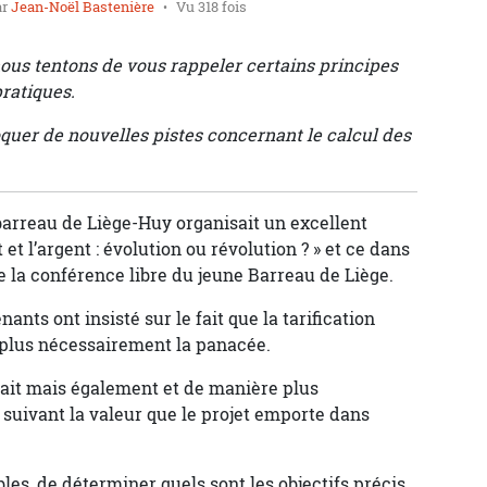
ar
Jean-Noël Bastenière
Vu 318 fois
nous tentons de vous rappeler certains principes
ratiques.
voquer de nouvelles pistes concernant le calcul des
barreau de Liège-Huy organisait un excellent
t et l’argent : évolution ou révolution ? » et ce dans
e la conférence libre du jeune Barreau de Liège.
ants ont insisté sur le fait que la tarification
t plus nécessairement la panacée.
rfait mais également et de manière plus
s suivant la valeur que le projet emporte dans
lables, de déterminer quels sont les objectifs précis