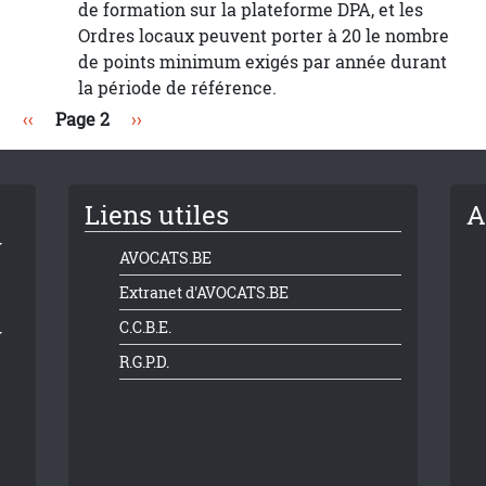
de formation sur la plateforme DPA, et les
Ordres locaux peuvent porter à 20 le nombre
de points minimum exigés par année durant
la période de référence.
Page précédente
Page suivante
‹‹
Page 2
››
Liens utiles
A
AVOCATS.BE
Extranet d'AVOCATS.BE
C.C.B.E.
R.G.P.D.