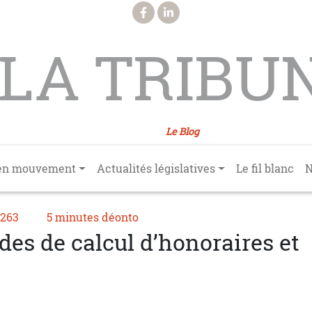
LA TRIBU
Le Blog
en mouvement
Actualités législatives
Le fil blanc
N
°263
5 minutes déonto
es de calcul d’honoraires et