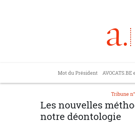
Aller au contenu principal
Main navigation
Mot du Président
AVOCATS.BE 
Tribune n
Les nouvelles méthod
notre déontologie