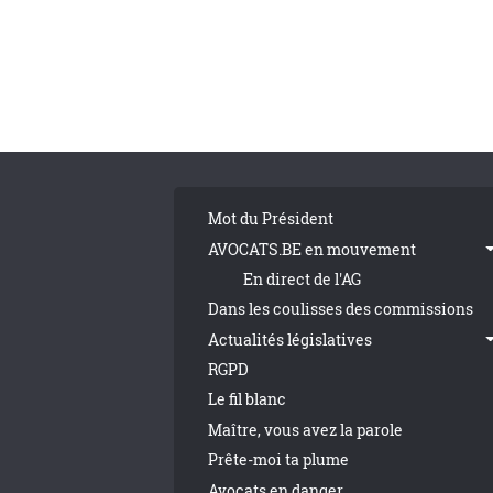
Pagination
Tribune Footer
Mot du Président
AVOCATS.BE en mouvement
En direct de l'AG
Dans les coulisses des commissions
Actualités législatives
RGPD
Le fil blanc
Maître, vous avez la parole
Prête-moi ta plume
Avocats en danger