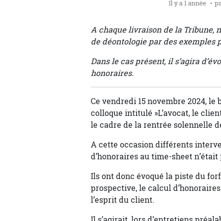
Il y a 1 année
p
A chaque livraison de la Tribune, 
de déontologie par des exemples p
Dans le cas présent, il s’agira d’é
honoraires.
Ce vendredi 15 novembre 2024, le 
colloque intitulé »L’avocat, le clien
le cadre de la rentrée solennelle d
A cette occasion différents interven
d’honoraires au time-sheet n’étai
Ils ont donc évoqué la piste du fo
prospective, le calcul d’honoraire
l’esprit du client.
Il s’agirait, lors d’entretiens préa