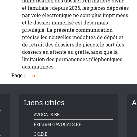
numérisation des dossiers en matière civile
et familiale : depuis 2026, les pièces déposées
par voie électronique ne sont plus imprimées
et le dossier numérisé est désormais
privilégié. La présente communication
précise les nouvelles modalités de dépôt et
de retrait des dossiers de pièces, le sort des
dossiers en attente au greffe, ainsi que la
limitation des permanences téléphoniques
aux matinées.
Page suivante
Page 1
››
Liens utiles
A
AVOCATS.BE
Extranet d'AVOCATS.BE
C.C.B.E.