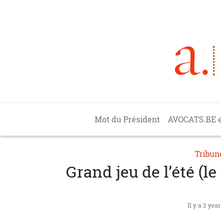
Aller au contenu principal
Main navigation
Mot du Président
AVOCATS.BE 
Tribun
Grand jeu de l’été (le
Il y a 3 yea