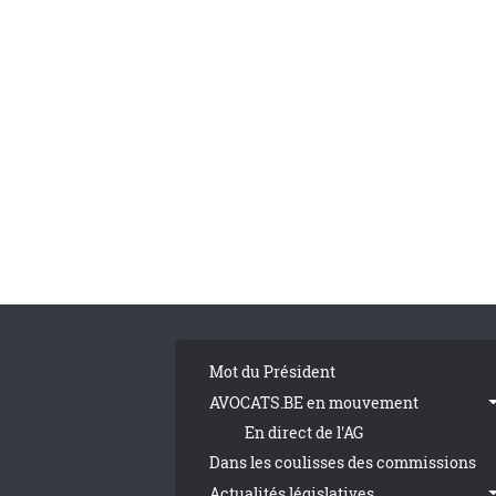
Pagination
Tribune Footer
Mot du Président
AVOCATS.BE en mouvement
En direct de l'AG
Dans les coulisses des commissions
Actualités législatives