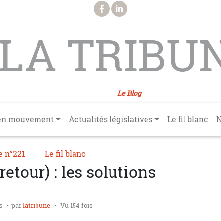
LA TRIBU
Le Blog
en mouvement
Actualités législatives
Le fil blanc
N
e n°221
Le fil blanc
 retour) : les solutions
rs
par
latribune
Vu 154 fois