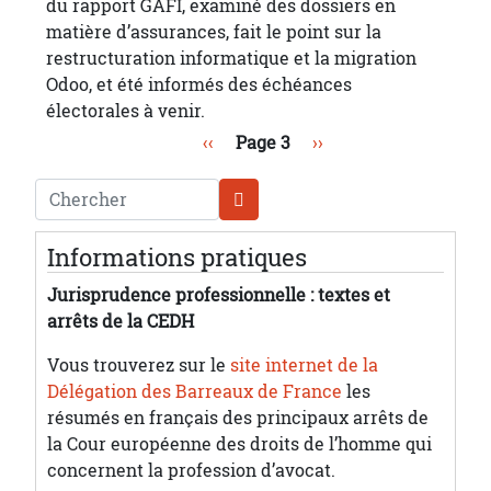
du rapport GAFI, examiné des dossiers en
matière d’assurances, fait le point sur la
restructuration informatique et la migration
Odoo, et été informés des échéances
électorales à venir.
Pagination
Page précédente
Page suivante
‹‹
Page 3
››
Chercher
Informations pratiques
Jurisprudence professionnelle : textes et
arrêts de la CEDH
Vous trouverez sur le
site internet de la
Délégation des Barreaux de France
les
résumés en français des principaux arrêts de
la Cour européenne des droits de l’homme qui
concernent la profession d’avocat.