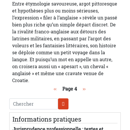
Entre étymologie savoureuse, argot pittoresque
et hypothèses plus ou moins sérieuses,
l’expression « filer à l’anglaise » révèle un passé
bien plus riche qu’un simple départ discret. De
la rivalité franco‑anglaise aux détours des
latrines militaires, en passant par l’argot des
voleurs et les fantaisies littéraires, son histoire
se déploie comme un petit voyage dans la
langue. Et puisqu’un mot en appelle un autre,
on croisera aussi un « apesart », un cheval «
anglaisé » et même une cravate venue de
Croatie.
Pagination
Page précédente
Page suivante
‹‹
Page 4
››
Chercher
Informations pratiques
Jurisprudence professionnelle : textes et