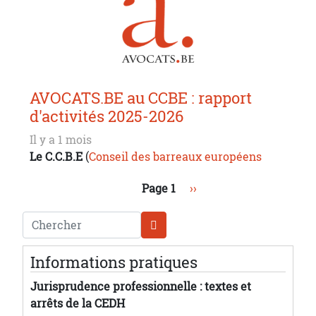
AVOCATS.BE au CCBE : rapport
d'activités 2025-2026
Il y a 1 mois
Le C.C.B.E
(
Conseil des barreaux européens
Pagination
Page suivante
Page 1
››
Chercher
Informations pratiques
Jurisprudence professionnelle : textes et
arrêts de la CEDH