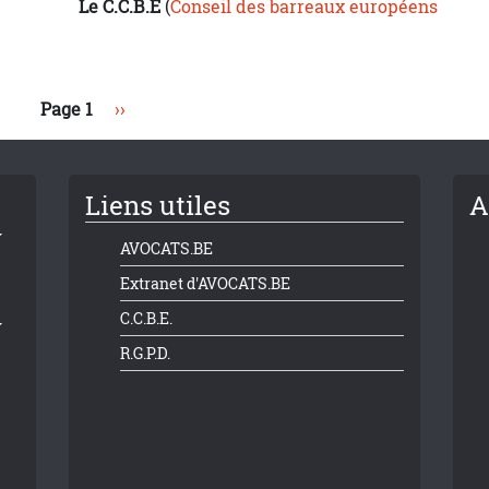
Le C.C.B.E
(
Conseil des barreaux européens
Page suivante
Page 1
››
Liens utiles
A
AVOCATS.BE
Extranet d'AVOCATS.BE
C.C.B.E.
R.G.P.D.