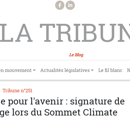
LA TRIBU
Le Blog
en mouvement
Actualités législatives
Le fil blanc
N
Tribune n°251
pour l'avenir : signature de
ège lors du Sommet Climate