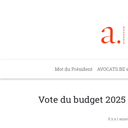
Aller au contenu principal
Main navigation
Mot du Président
AVOCATS.BE 
Vote du budget 202
Il y a 1 ann