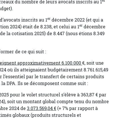
er
eaux du nombre de leurs avocats inscrits au 1
dget).
er
d’avocats inscrits au 1
décembre 2022 (et qui a
er
tion 2024) était de 8.238, et celui au 1
décembre
 de la cotisation 2025) de 8.447 (nous étions 8.349
ormer de ce qui suit :
tteignent approximativement 6.100.000
€, soit une
24 où ils atteignaient budgétairement 8.761.615,49
r l’essentiel par le transfert de certains produits
s la DPA. Ils se décomposent comme suit :
2025 pour le volet structurel s’élève à 363,87 € par
024), soit un montant global compte tenu du nombre
bre 2024 de
3.073.569,04 €
(+ 7% par rapport à
stimés globaux (produits structurels et