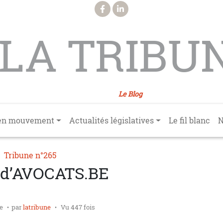
LA TRIBU
Le Blog
en mouvement
Actualités législatives
Le fil blanc
N
Tribune n°265
5 d’AVOCATS.BE
ée
par
latribune
Vu 447 fois