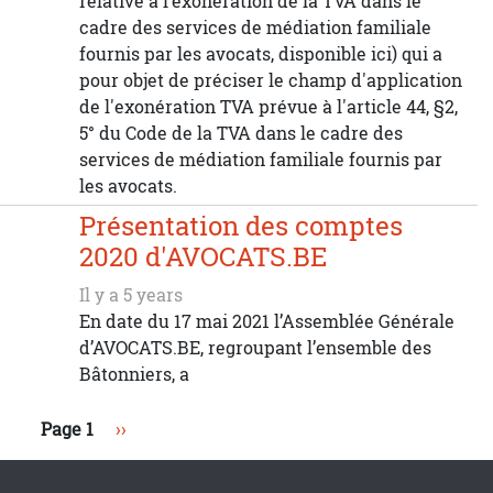
relative à l’exonération de la TVA dans le
cadre des services de médiation familiale
fournis par les avocats, disponible ici) qui a
pour objet de préciser le champ d'application
de l'exonération TVA prévue à l'article 44, §2,
5° du Code de la TVA dans le cadre des
services de médiation familiale fournis par
les avocats.
Présentation des comptes
2020 d'AVOCATS.BE
Il y a 5 years
En date du 17 mai 2021 l’Assemblée Générale
d’AVOCATS.BE, regroupant l’ensemble des
Bâtonniers, a
Page suivante
Page 1
››