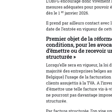
L’OBFG encourage donc vivement le
mesures adéquates pour pouvoir ém
er
dès le 1
janvier 2026.
Il prend par ailleurs contact avec 
date de l’entrée en vigueur de cette
Premier objet de la réforme
conditions, pour les avocat
d’émettre ou de recevoir u
structurée »
Lorsqu’elle sera en vigueur, la loi
majorité des entreprises belges ass
Belgique) l’usage de la facturation
clients assujettis à la TVA. A l’inv
d’émettre une telle facture vis-à-v
ne pourront pas davantage imposer
structurée.
Par facture structurée, l’on vise u