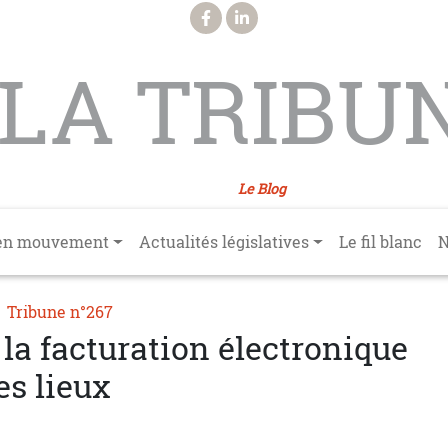
LA TRIBU
Le Blog
en mouvement
Actualités législatives
Le fil blanc
N
Tribune n°267
 la facturation électronique
es lieux