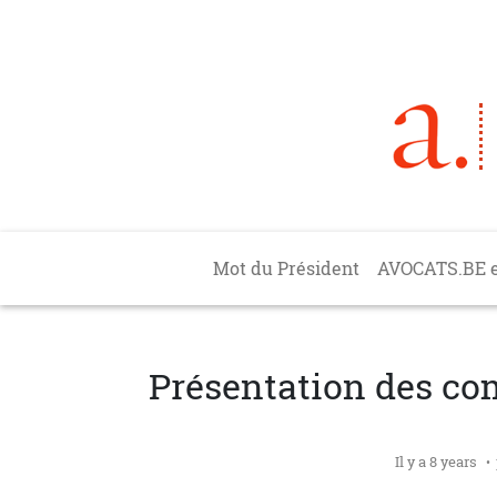
Aller au contenu principal
Main navigation
Mot du Président
AVOCATS.BE 
Présentation des co
Il y a 8 years