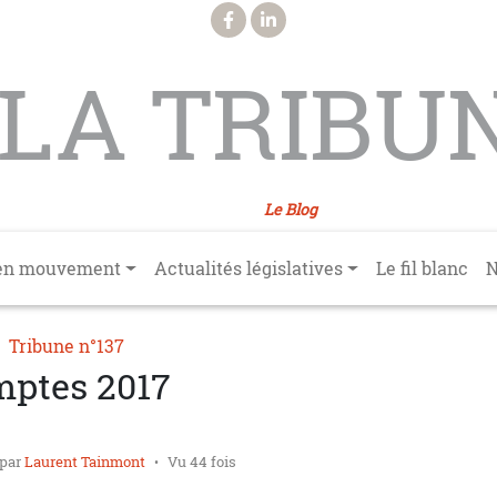
LA TRIBU
Le Blog
en mouvement
Actualités législatives
Le fil blanc
N
Tribune n°137
mptes 2017
par
Laurent Tainmont
Vu 44 fois