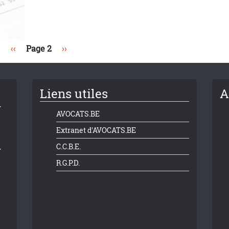
Page précédente
Page suivante
‹‹
Page 2
››
Liens utiles
A
AVOCATS.BE
Extranet d'AVOCATS.BE
C.C.B.E.
R.G.P.D.