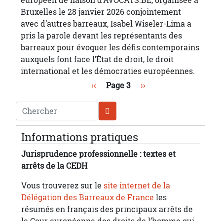
Bruxelles le 28 janvier 2026 conjointement
avec d’autres barreaux, Isabel Wiseler-Lima a
pris la parole devant les représentants des
barreaux pour évoquer les défis contemporains
auxquels font face l’État de droit, le droit
international et les démocraties européennes.
Pagination
Page précédente
Page suivante
‹‹
Page 3
››
Chercher
Informations pratiques
Jurisprudence professionnelle : textes et
arrêts de la CEDH
Vous trouverez sur le
site internet de la
Délégation des Barreaux de France
les
résumés en français des principaux arrêts de
la Cour européenne des droits de l’homme qui