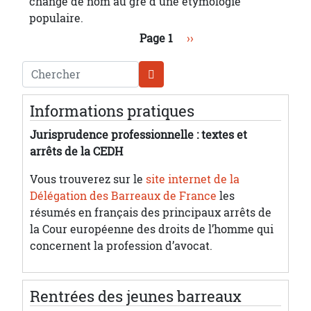
changé de nom au gré d'une étymologie
populaire.
Pagination
Page suivante
Page 1
››
Chercher
Informations pratiques
Jurisprudence professionnelle : textes et
arrêts de la CEDH
Vous trouverez sur le
site internet de la
Délégation des Barreaux de France
les
résumés en français des principaux arrêts de
la Cour européenne des droits de l’homme qui
concernent la profession d’avocat.
Rentrées des jeunes barreaux