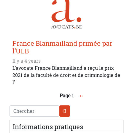
France Blanmailland primée par
l’ULB
Il y a 4 years
L’avocate France Blanmailland a reçu le prix
2021 de la faculté de droit et de criminologie de
l’
Pagination
Page suivante
Page 1
››
Chercher
Informations pratiques