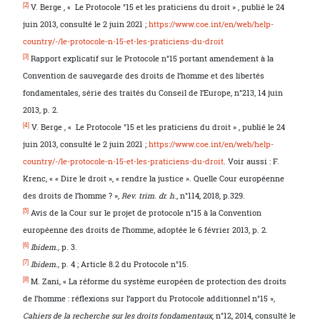
[2]
V. Berge , « Le Protocole °15 et les praticiens du droit » , publié le 24
juin 2013, consulté le 2 juin 2021 ;
https://www.coe.int/en/web/help-
country/-/le-protocole-n-15-et-les-praticiens-du-droit
[3]
Rapport explicatif sur le Protocole n°15 portant amendement à la
Convention de sauvegarde des droits de l’homme et des libertés
fondamentales, série des traités du Conseil de l’Europe, n°213, 14 juin
2013, p. 2.
[4]
V. Berge , « Le Protocole °15 et les praticiens du droit » , publié le 24
juin 2013, consulté le 2 juin 2021 ;
https://www.coe.int/en/web/help-
country/-/le-protocole-n-15-et-les-praticiens-du-droit
. Voir aussi : F.
Krenc, « « Dire le droit », « rendre la justice ». Quelle Cour européenne
des droits de l’homme ? »,
Rev. trim. dr. h
., n°114, 2018, p.329.
[5]
Avis de la Cour sur le projet de protocole n°15 à la Convention
européenne des droits de l’homme, adoptée le 6 février 2013, p. 2.
[6]
Ibidem.,
p. 3.
[7]
Ibidem.,
p. 4 ; Article 8.2 du Protocole n°15.
[8]
M. Zani, « La réforme du système européen de protection des droits
de l’homme : réflexions sur l’apport du Protocole additionnel n°15 »
,
Cahiers de la recherche sur les droits fondamentaux
, n°12, 2014, consulté le