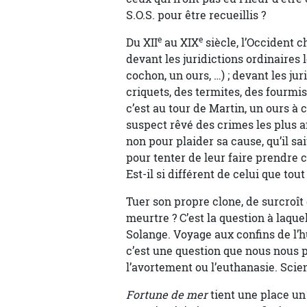
S.O.S. pour être recueillis ?
e
e
Du XII
au XIX
siècle, l’Occident c
devant les juridictions ordinaires 
cochon, un ours, …) ; devant les jur
criquets, des termites, des fourmi
c’est au tour de Martin, un ours à 
suspect rêvé des crimes les plus aff
non pour plaider sa cause, qu’il sa
pour tenter de leur faire prendre c
Est-il si différent de celui que tou
Tuer son propre clone, de surcroît d
meurtre ? C’est la question à laque
Solange. Voyage aux confins de l’
c’est une question que nous nous 
l’avortement ou l’euthanasie. Scien
Fortune de mer
tient une place un 