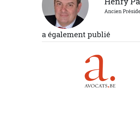
Henry
Pa
Ancien Présid
a également publié