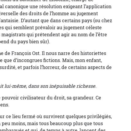
al canonique une résolution exigeant l’application
niverselle des droits de l’homme au jugement
fantaisie. D’autant que dans certains pays (ou chez
les qui semblent prévaloir au jugement céleste
s magistrats qui prétendent agir au nom de l’être
pend du pays bien sûr).
he de François Ost. Il nous narre des historiettes
re que d’incongrues fictions. Mais, mon enfant,
bsurdité, et parfois l’horreur, de certains aspects de
roit lui-même, dans son inépuisable richesse.
e pouvoir civilisateur du droit, sa grandeur. Ce
sens.
ur ce lieu fermé où survivent quelques privilégiés,
un peu moins, mais tous beaucoup plus que tous
 embarqués et qui, de temps à autre, lancent des