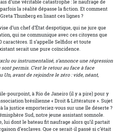
mais d’une véritable catastrophe : le naufrage de
e parfois la réalité dépasse la fiction. Et comment
reta Thunberg en lisant ces lignes ?
evise d’un chef d’État despotique, qui ne jure que
cation, qui ne communique avec ces citoyens que
ractères. Il s’appelle Selfidor et toute
istant serait une pure coïncidence.
 exclu ou instrumentalisé, s’annonce une régression
 sont permis. C’est le retour au face à face
u Un, avant de rejoindre le zéro : vide, néant,
le-pourpoint, à Rio de Janeiro (il y a pire) pour y
ssociation brésilienne « Droit & Littérature ». Sujet
f à la justice emporteriez-vous sur une île déserte ?
hémisphère Sud, notre jeune assistant somnole.
, lui dont le bateau fit naufrage alors qu’il partait
gaison d’esclaves. Que ce serait-il passé si c’était