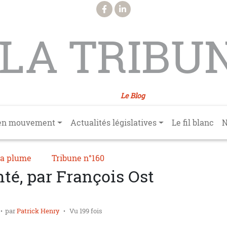
LA TRIBU
Le Blog
en mouvement
Actualités législatives
Le fil blanc
N
ta plume
Tribune n°160
onté, par François Ost
par
Patrick Henry
Vu 199 fois