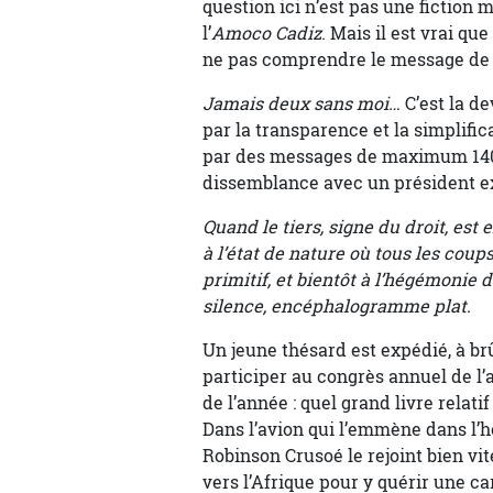
question ici n’est pas une fiction 
l’
Amoco Cadiz
. Mais il est vrai qu
ne pas comprendre le message de G
Jamais deux sans moi…
C’est la d
par la transparence et la simplifi
par des messages de maximum 140 ca
dissemblance avec un président ex
Quand le tiers, signe du droit, est
à l’état de nature où tous les coups
primitif, et bientôt à l’hégémonie d
silence, encéphalogramme plat.
Un jeune thésard est expédié, à brû
participer au congrès annuel de l’a
de l’année : quel grand livre relati
Dans l’avion qui l’emmène dans l’
Robinson Crusoé le rejoint bien vite
vers l’Afrique pour y quérir une car