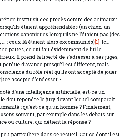
hrétien instruisit des procès contre des animaux :
lorsqu’ils étaient appréhendables (un chien, un
idictions canoniques lorsqu’ils ne l’étaient pas (des
s, … : ceux-là étaient alors excommuniés)
[1]
. Ici,
cinq pattes, ce qui fait évidemment de lui le
reux. Il prend la liberté de s’adresser à ses juges,
it perdue d’avance puisqu’il est différent, mais
onscience du rôle réel qu’ils ont accepté de jouer.
t juge accepte d’endosser ?
oté d’une intelligence artificielle, est-ce un
lle doit répondre le jury devant lequel comparaît
humanité : qu’est-ce qu’un homme ? Finalement,
posons souvent, par exemple dans les débats sur
ce ou culture, qui détient la réponse ?
peu particulière dans ce recueil. Car ce dont il est