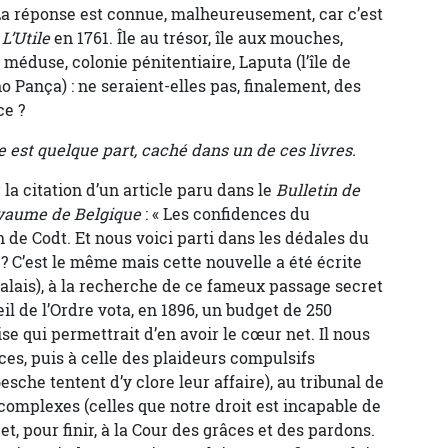
 La réponse est connue, malheureusement, car c’est
e
L’Utile
en 1761. Île au trésor, île aux mouches,
 méduse, colonie pénitentiaire, Laputa (l’île de
ho Pança) : ne seraient-elles pas, finalement, des
ce ?
ce est quelque part, caché dans un de ces livres.
la citation d’un article paru dans le
Bulletin de
Royaume de Belgique
: « Les confidences du
de Codt. Et nous voici parti dans les dédales du
? C’est le même mais cette nouvelle a été écrite
alais), à la recherche de ce fameux passage secret
il de l’Ordre vota, en 1896, un budget de 250
se qui permettrait d’en avoir le cœur net. Il nous
s, puis à celle des plaideurs compulsifs
che tentent d’y clore leur affaire), au tribunal de
 complexes (celles que notre droit est incapable de
 et, pour finir, à la Cour des grâces et des pardons.