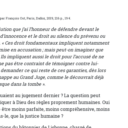
par François Ost, Paris, Dalloz, 2019, 216 p., 19 €.
lution que j’ai l’honneur de défendre devant le
d’innocence et le droit au silence du prévenu ou
ier. « Ces droit fondamentaux impliquent notamment
 mise en accusation ; mais peut-on imaginer que
Ils impliquent aussi le droit pour l’accusé de ne
e pas être contraint de témoigner contre lui-
 demander ce qui reste de ces garanties, dès lors
chappe au Grand Juge, comme le découvrait déjà
usque dans la tombe ».
iquaient au jugement dernier ? La question peut
iquer à Dieu des règles proprement humaines. Oui
lle être moins parfaite, moins compréhensive, moins
s-le, que la justice humaine ?
lations du bâtonnier de Lisbonne, chargé de