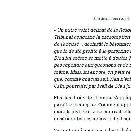
Si le droit m’était conté,
« Un autre volet délicat de la Réso
Tribunal concerne la présomption 
de l’accusé », déclarât le bâtonn
que le doute profite à la personne
Dieu lui-même se mette à douter ? 
pas répondre aux questions et de n
même. Mais, ici encore, on peut se
que, comme chacun sait, rien n’é
Caïn, poursuivi par l’œil de Dieu j
Et si les droits de l’homme s’appl
paraître incongrue. Comment appl
mais, la justice divine pourrait-e
miséricordieuse, moins juste dison
Ce conte, qui nous narre les tribu