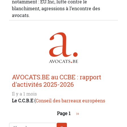
notamment : EU.Inc, lutte contre le
blanchiment, agressions à l’encontre des
avocats.
AVOCATS.BE au CCBE : rapport
d'activités 2025-2026
Il y a 1 mois
Le C.C.B.E
(
Conseil des barreaux européens
Pagination
Page suivante
Page 1
››
Chercher